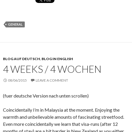
GENERAL
BLOG AUF DEUTSCH
,
BLOG IN ENGLISH
4 WEEKS / 4 WOCHEN
08/06/2015
LEAVE A COMMENT
(fuer deutsche Version nach unten scrollen)
Coincidentally I’m in Malaysia at the moment. Enjoying the
warmth and unbelievable amounts of fascinating streetfood.
Even more coincidentally we learn that visa-runs (after 12
months of stay) are a bit harder in New Zealand as you either