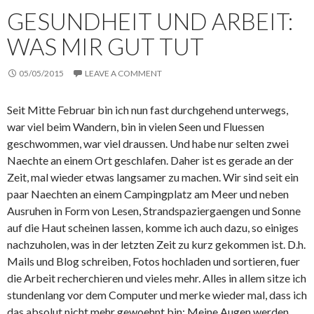
GESUNDHEIT UND ARBEIT:
WAS MIR GUT TUT
05/05/2015
LEAVE A COMMENT
Seit Mitte Februar bin ich nun fast durchgehend unterwegs,
war viel beim Wandern, bin in vielen Seen und Fluessen
geschwommen, war viel draussen. Und habe nur selten zwei
Naechte an einem Ort geschlafen. Daher ist es gerade an der
Zeit, mal wieder etwas langsamer zu machen. Wir sind seit ein
paar Naechten an einem Campingplatz am Meer und neben
Ausruhen in Form von Lesen, Strandspaziergaengen und Sonne
auf die Haut scheinen lassen, komme ich auch dazu, so einiges
nachzuholen, was in der letzten Zeit zu kurz gekommen ist. D.h.
Mails und Blog schreiben, Fotos hochladen und sortieren, fuer
die Arbeit recherchieren und vieles mehr. Alles in allem sitze ich
stundenlang vor dem Computer und merke wieder mal, dass ich
das absolut nicht mehr gewoehnt bin: Meine Augen werden