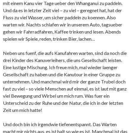
mit einem Kanu vier Tage ueber den Whanganui zu paddeln.
Und da es in letzter Zeit viel – zu viel – geregnet hat, hat der
Fluss zu viel Wasser, um sicher paddeln zu koennen. Also
warten wir. Nachts schlafen wir in unserem Auto, tagsueber
gehen wir Fahrradfahren, Kaffee trinken und lesen. Abends
spielen wir Spiele, reden, trinken Bier, lachen…
Neben uns fuenf, die aufs Kanufahren warten, sind da noch die
drei Kinder des Kanuverleihers, die uns Gesellschaft leisten.
Eine lustige Mischung. Ich freue mich, mal wieder laenger
Gesellschaft zu haben und die Kanutour in einer Gruppe zu
unternehmen. Und manchmal wird mir der ganze Trubel doch
fast zu viel – so viele Menschen auf einmal, es ist laut mit ganz
viel Bewegung und Wirbel um mich rum. Was fuer ein
Unterscheid zu der Ruhe und der Natur, die ich in der letzten
Zeit um mich hatte!
Und doch bin ich irgendwie tiefenentspannt. Das Warten
macht mir nichts aus, es ist halt so wie es ist. Manchmal ist das