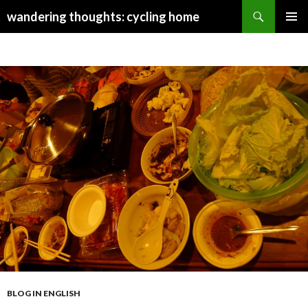
Search
wandering thoughts: cycling home
SKIP
PRIMAR
TO
MENU
CONTENT
BLOG IN ENGLISH