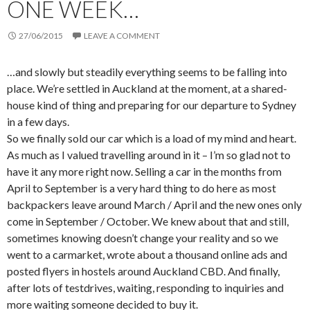
ONE WEEK…
27/06/2015
LEAVE A COMMENT
…and slowly but steadily everything seems to be falling into
place. We’re settled in Auckland at the moment, at a shared-
house kind of thing and preparing for our departure to Sydney
in a few days.
So we finally sold our car which is a load of my mind and heart.
As much as I valued travelling around in it – I’m so glad not to
have it any more right now. Selling a car in the months from
April to September is a very hard thing to do here as most
backpackers leave around March / April and the new ones only
come in September / October. We knew about that and still,
sometimes knowing doesn’t change your reality and so we
went to a carmarket, wrote about a thousand online ads and
posted flyers in hostels around Auckland CBD. And finally,
after lots of testdrives, waiting, responding to inquiries and
more waiting someone decided to buy it.