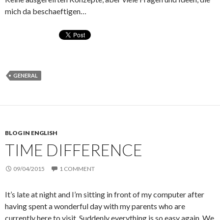
mich da beschaeftigen…
GENERAL
BLOG IN ENGLISH
TIME DIFFERENCE
09/04/2015
1 COMMENT
It’s late at night and I’m sitting in front of my computer after
having spent a wonderful day with my parents who are
currently here to visit. Suddenly everything is so easy again. We