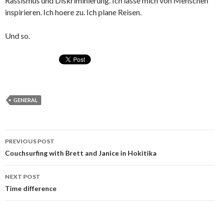
Rassismus und Diskriminierung. Ich lasse mich von Menschen
inspirieren. Ich hoere zu. Ich plane Reisen.
Und so.
GENERAL
Post
PREVIOUS POST
navigation
Couchsurfing with Brett and Janice in Hokitika
NEXT POST
Time difference