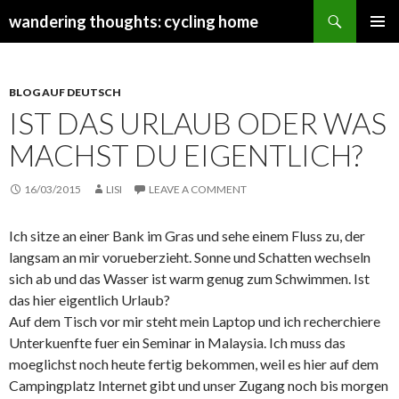
Search
wandering thoughts: cycling home
SKIP
PRIMAR
TO
MENU
CONTENT
BLOG AUF DEUTSCH
IST DAS URLAUB ODER WAS
MACHST DU EIGENTLICH?
16/03/2015
LISI
LEAVE A COMMENT
Ich sitze an einer Bank im Gras und sehe einem Fluss zu, der
langsam an mir vorueberzieht. Sonne und Schatten wechseln
sich ab und das Wasser ist warm genug zum Schwimmen. Ist
das hier eigentlich Urlaub?
Auf dem Tisch vor mir steht mein Laptop und ich recherchiere
Unterkuenfte fuer ein Seminar in Malaysia. Ich muss das
moeglichst noch heute fertig bekommen, weil es hier auf dem
Campingplatz Internet gibt und unser Zugang noch bis morgen