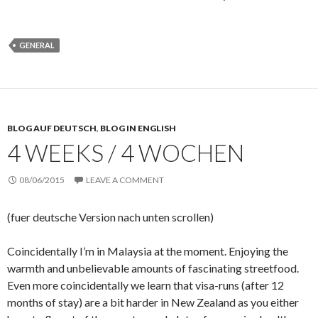
GENERAL
BLOG AUF DEUTSCH
,
BLOG IN ENGLISH
4 WEEKS / 4 WOCHEN
08/06/2015
LEAVE A COMMENT
(fuer deutsche Version nach unten scrollen)
Coincidentally I’m in Malaysia at the moment. Enjoying the
warmth and unbelievable amounts of fascinating streetfood.
Even more coincidentally we learn that visa-runs (after 12
months of stay) are a bit harder in New Zealand as you either