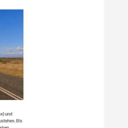
se) und
ustehen. Bis
aben,