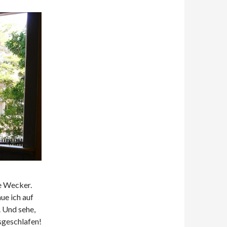
e Wecker.
ue ich auf
. Und sehe,
sgeschlafen!