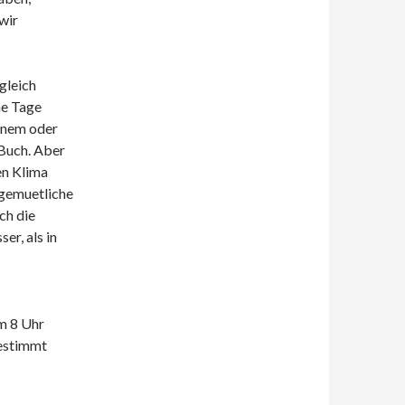
wir
 gleich
ne Tage
inem oder
 Buch. Aber
en Klima
 gemuetliche
ch die
er, als in
m 8 Uhr
bestimmt