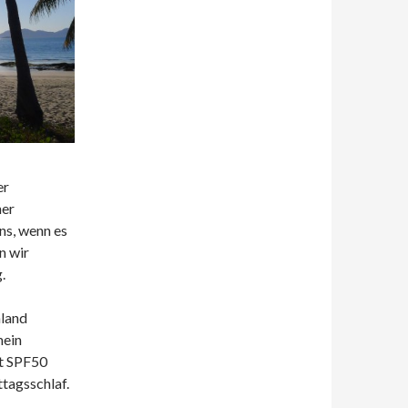
er
her
ns, wenn es
n wir
.
nland
mein
it SPF50
tagsschlaf.