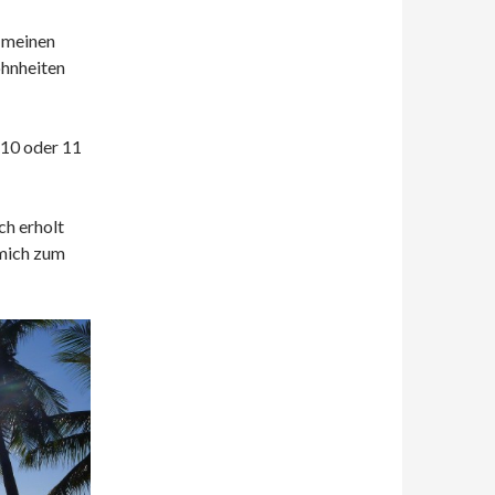
g meinen
ohnheiten
 10 oder 11
ch erholt
 mich zum