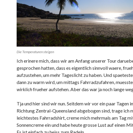
Die Temperaturen steigen
Ich erinere mich, dass wir am Anfang unserer Tour darueb
gesprochen hatten, dass es eigentlich sinnvoll waere, frue
aufzustehen, um mehr Tageslicht zu haben. Und spaeteste
dann zu warm wird, um mittags Fahrradzufahren, muesste
wirklich
frueher aufstehen. Aber das war ja noch lange weg
Tja und hier sind wir nun. Seitdem wir vor ein paar Tagen i
Richtung Zentral-Queensland abgebogen sind, trage ich 
leichtestes Fahrradshirt, creme mich mehrmals am Tag m
Sonnencreme ein und habe heute grosse Lust auf einen Mit
Es ist einfach zu heiss zum Radeln.