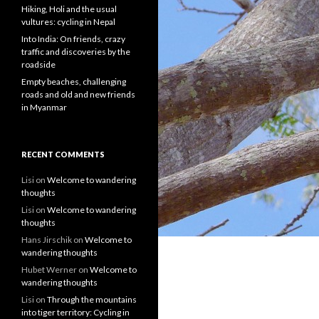
Hiking, Holi and the usual
vultures: cycling in Nepal
Into India: On friends, crazy
traffic and discoveries by the
roadside
Empty beaches, challenging
roads and old and new friends
in Myanmar
RECENT COMMENTS
Lisi
on
Welcome to wandering
thoughts
Lisi
on
Welcome to wandering
thoughts
Hans Jirschik
on
Welcome to
wandering thoughts
Hubet Werner
on
Welcome to
wandering thoughts
Lisi
on
Through the mountains
into tiger territory: Cycling in