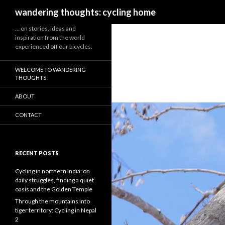
Search
wandering thoughts: cycling home
… on stories, ideas and
inspiration from the world
experienced off our bicycles.
WELCOME TO WANDERING
THOUGHTS
ABOUT
CONTACT
RECENT POSTS
Cycling in northern India: on
daily struggles, finding a quiet
oasis and the Golden Temple
Through the mountains into
tiger territory: Cycling in Nepal
2