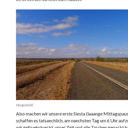
Morgenlicht
Also machen wir unsere erste Siesta (laaange Mittagspau
schaffen es tatsaechlich, am naechsten Tag um 6 Uhr aufz
wir gefruehstueckt, unser Zelt und alle Taschen gepackt h